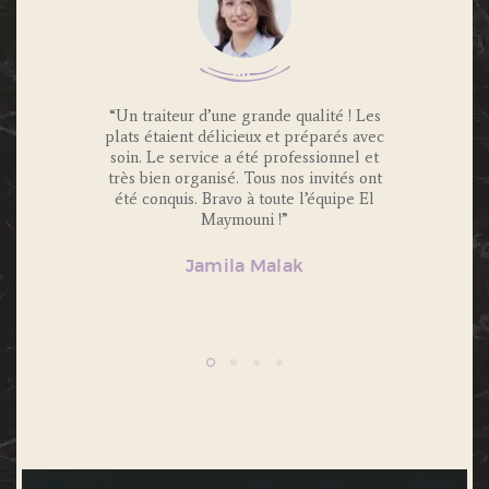
 Traiteur
“Un traiteur d’une grande qualité ! Les
“Nous av
os invités
plats étaient délicieux et préparés avec
Maymouni
x et
soin. Le service a été professionnel et
et c’é
s.
très bien organisé. Tous nos invités ont
Portions 
lité et
été conquis. Bravo à toute l’équipe El
et 
ecommande
Maymouni !”
n’hésiter
Jamila Malak