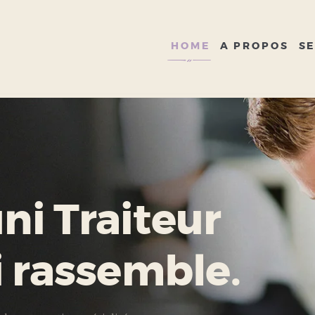
HOME
A PROPOS
HOME
A PROPOS
SE
SERVICES
GALERIE
CONTACT
i Traiteur
i rassemble.