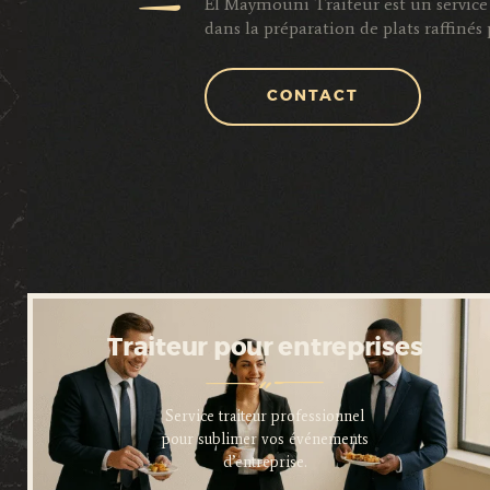
El Maymouni Traiteur est un service 
dans la préparation de plats raffiné
CONTACT
Traiteur pour entreprises
Service traiteur professionnel
pour sublimer vos événements
d’entreprise.