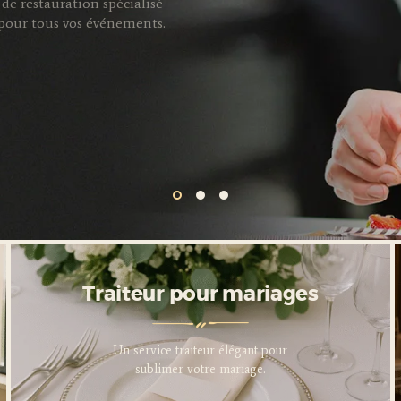
de restauration spécialisé
s pour tous vos événements.
Traiteur pour entreprises
Traiteur pour mariages
Service traiteur professionnel
Un service traiteur élégant pour
pour sublimer vos événements
sublimer votre mariage.
d’entreprise.