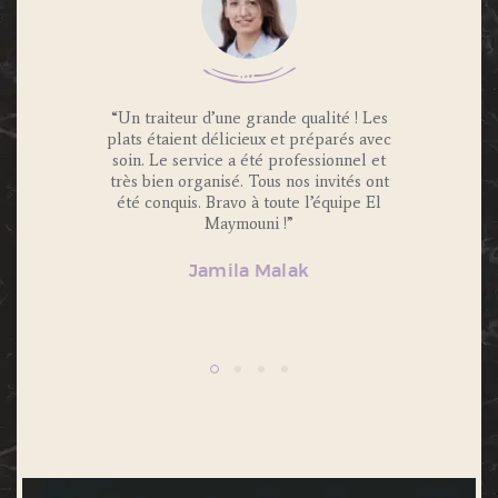
 Traiteur
“Un traiteur d’une grande qualité ! Les
“Nous av
os invités
plats étaient délicieux et préparés avec
Maymouni
x et
soin. Le service a été professionnel et
et c’é
s.
très bien organisé. Tous nos invités ont
Portions 
lité et
été conquis. Bravo à toute l’équipe El
et 
ecommande
Maymouni !”
n’hésiter
Jamila Malak