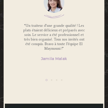
 Traiteur
“Un traiteur d’une grande qualité ! Les
“Nous av
os invités
plats étaient délicieux et préparés avec
Maymouni
x et
soin. Le service a été professionnel et
et c’é
s.
très bien organisé. Tous nos invités ont
Portions 
lité et
été conquis. Bravo à toute l’équipe El
et 
ecommande
Maymouni !”
n’hésiter
Jamila Malak