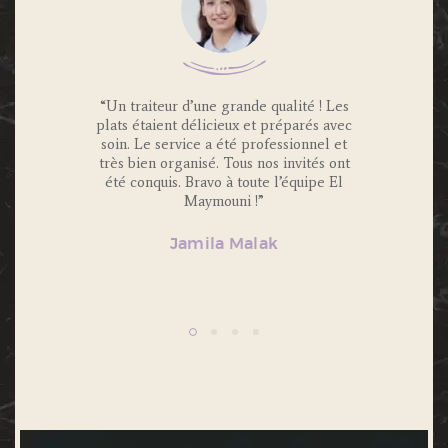
 Traiteur
“Un traiteur d’une grande qualité ! Les
“Nous av
os invités
plats étaient délicieux et préparés avec
Maymouni
x et
soin. Le service a été professionnel et
et c’é
s.
très bien organisé. Tous nos invités ont
Portions 
lité et
été conquis. Bravo à toute l’équipe El
et 
ecommande
Maymouni !”
n’hésiter
Jamila Malak