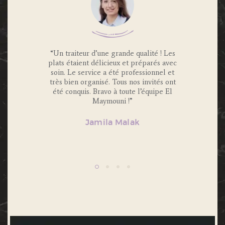
 Traiteur
“Un traiteur d’une grande qualité ! Les
“Nous av
os invités
plats étaient délicieux et préparés avec
Maymouni
x et
soin. Le service a été professionnel et
et c’é
s.
très bien organisé. Tous nos invités ont
Portions 
lité et
été conquis. Bravo à toute l’équipe El
et 
ecommande
Maymouni !”
n’hésiter
Jamila Malak