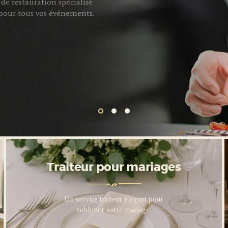
de restauration spécialisé
s pour tous vos événements.
Traiteur pour entreprises
Traiteur pour mariages
Service traiteur professionnel
Un service traiteur élégant pour
pour sublimer vos événements
sublimer votre mariage.
d’entreprise.