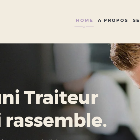
HOME
A PROPOS
HOME
A PROPOS
SE
SERVICES
GALERIE
CONTACT
i Traiteur
i rassemble.