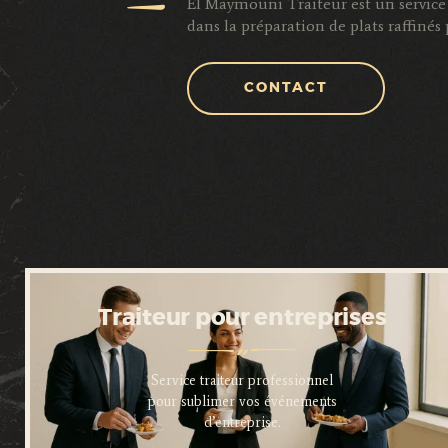
El Maymouni Traiteur est un service 
dans la préparation de plats raffiné
CONTACT
Traiteur pour entreprises
Service traiteur professionnel
pour sublimer vos événements
d’entreprise.