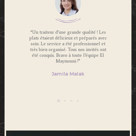
 Traiteur
“Un traiteur d’une grande qualité ! Les
“Nous av
os invités
plats étaient délicieux et préparés avec
Maymouni
x et
soin. Le service a été professionnel et
et c’é
s.
très bien organisé. Tous nos invités ont
Portions 
lité et
été conquis. Bravo à toute l’équipe El
et 
ecommande
Maymouni !”
n’hésiter
Jamila Malak