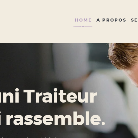
HOME
A PROPOS
HOME
A PROPOS
SE
SERVICES
GALERIE
CONTACT
i Traiteur
i rassemble.