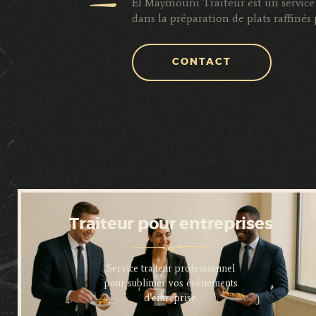
El Maymouni Traiteur est un service 
dans la préparation de plats raffiné
CONTACT
Traiteur pour entreprises
Service traiteur professionnel
pour sublimer vos événements
d’entreprise.