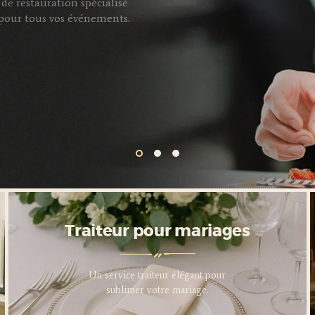
de restauration spécialisé
s pour tous vos événements.
Traiteur pour entreprises
Traiteur pour mariages
Service traiteur professionnel
Un service traiteur élégant pour
pour sublimer vos événements
sublimer votre mariage.
d’entreprise.