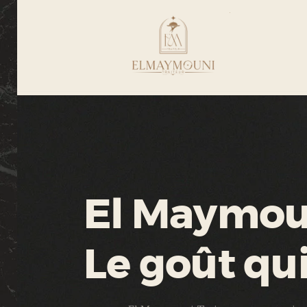
El Maymoun
Le goût qu