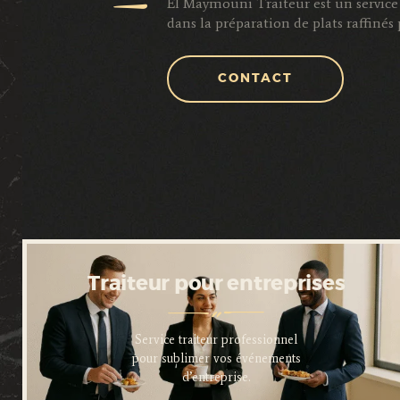
El Maymouni Traiteur est un service 
dans la préparation de plats raffiné
CONTACT
Traiteur pour entreprises
Service traiteur professionnel
pour sublimer vos événements
d’entreprise.