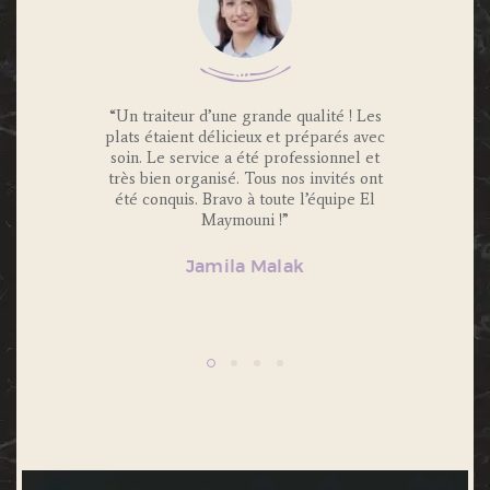
 Traiteur
“Un traiteur d’une grande qualité ! Les
“Nous av
os invités
plats étaient délicieux et préparés avec
Maymouni
x et
soin. Le service a été professionnel et
et c’é
s.
très bien organisé. Tous nos invités ont
Portions 
lité et
été conquis. Bravo à toute l’équipe El
et 
ecommande
Maymouni !”
n’hésiter
Jamila Malak