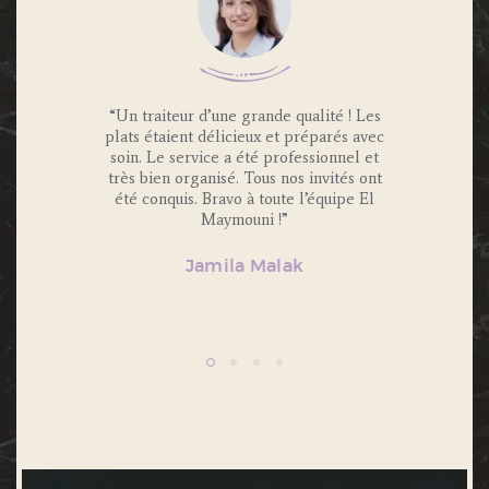
 Traiteur
“Un traiteur d’une grande qualité ! Les
“Nous av
os invités
plats étaient délicieux et préparés avec
Maymouni
x et
soin. Le service a été professionnel et
et c’é
s.
très bien organisé. Tous nos invités ont
Portions 
lité et
été conquis. Bravo à toute l’équipe El
et 
ecommande
Maymouni !”
n’hésiter
Jamila Malak