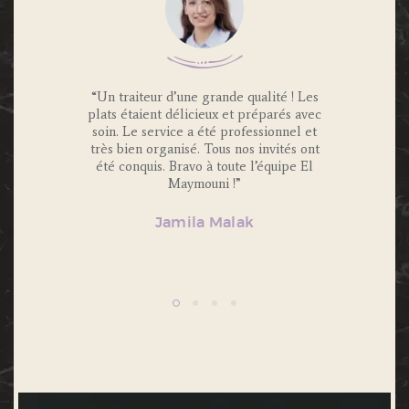
 Traiteur
“Un traiteur d’une grande qualité ! Les
“Nous av
os invités
plats étaient délicieux et préparés avec
Maymouni
x et
soin. Le service a été professionnel et
et c’é
s.
très bien organisé. Tous nos invités ont
Portions 
lité et
été conquis. Bravo à toute l’équipe El
et 
ecommande
Maymouni !”
n’hésiter
Jamila Malak