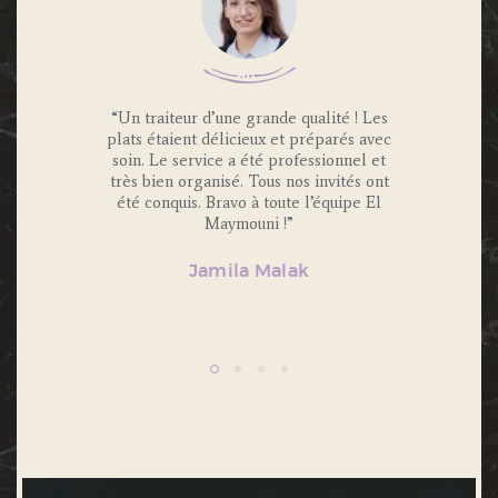
 Traiteur
“Un traiteur d’une grande qualité ! Les
“Nous av
os invités
plats étaient délicieux et préparés avec
Maymouni
x et
soin. Le service a été professionnel et
et c’é
s.
très bien organisé. Tous nos invités ont
Portions 
lité et
été conquis. Bravo à toute l’équipe El
et 
ecommande
Maymouni !”
n’hésiter
Jamila Malak