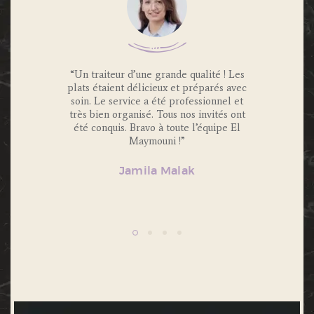
 Traiteur
“Un traiteur d’une grande qualité ! Les
“Nous av
os invités
plats étaient délicieux et préparés avec
Maymouni
x et
soin. Le service a été professionnel et
et c’é
s.
très bien organisé. Tous nos invités ont
Portions 
lité et
été conquis. Bravo à toute l’équipe El
et 
ecommande
Maymouni !”
n’hésiter
Jamila Malak