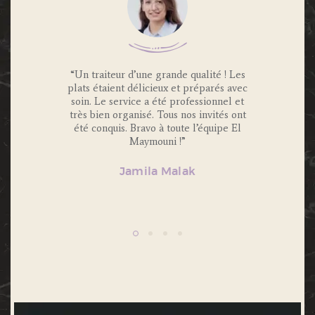
 Traiteur
“Un traiteur d’une grande qualité ! Les
“Nous av
os invités
plats étaient délicieux et préparés avec
Maymouni
x et
soin. Le service a été professionnel et
et c’é
s.
très bien organisé. Tous nos invités ont
Portions 
lité et
été conquis. Bravo à toute l’équipe El
et 
ecommande
Maymouni !”
n’hésiter
Jamila Malak