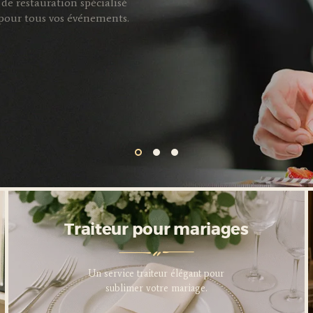
de restauration spécialisé
s pour tous vos événements.
Traiteur pour entreprises
Traiteur pour mariages
Service traiteur professionnel
Un service traiteur élégant pour
pour sublimer vos événements
sublimer votre mariage.
d’entreprise.