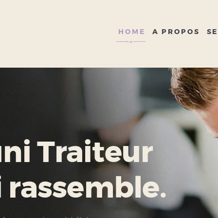
HOME
A PROPOS
HOME
A PROPOS
SE
SERVICES
GALERIE
CONTACT
i Traiteur
i rassemble.