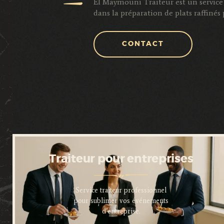
El Maymouni Traiteur est un service 
dans la préparation de plats raffiné
CONTACT
Traiteur pour entreprises
Service traiteur professionnel
pour sublimer vos événements
d’entreprise.