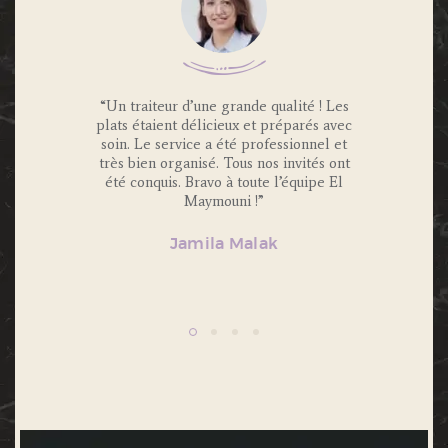
 Traiteur
“Un traiteur d’une grande qualité ! Les
“Nous av
os invités
plats étaient délicieux et préparés avec
Maymouni
x et
soin. Le service a été professionnel et
et c’é
s.
très bien organisé. Tous nos invités ont
Portions 
lité et
été conquis. Bravo à toute l’équipe El
et 
ecommande
Maymouni !”
n’hésiter
Jamila Malak