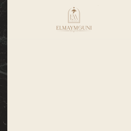
El Maymoun
Le goût qu