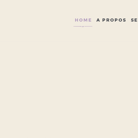
HOME
A PROPOS
HOME
A PROPOS
SE
SERVICES
GALERIE
CONTACT
i Traiteur
i rassemble.