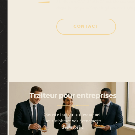
El Maymouni Traiteur est un service 
dans la préparation de plats raffiné
CONTACT
Traiteur pour entreprises
Service traiteur professionnel
pour sublimer vos événements
d’entreprise.