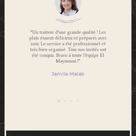
 Traiteur
“Un traiteur d’une grande qualité ! Les
“Nous av
os invités
plats étaient délicieux et préparés avec
Maymouni
x et
soin. Le service a été professionnel et
et c’é
s.
très bien organisé. Tous nos invités ont
Portions 
lité et
été conquis. Bravo à toute l’équipe El
et 
ecommande
Maymouni !”
n’hésiter
Jamila Malak