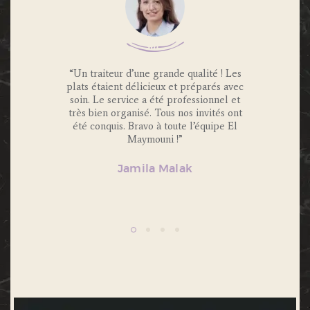
 Traiteur
“Un traiteur d’une grande qualité ! Les
“Nous av
os invités
plats étaient délicieux et préparés avec
Maymouni
x et
soin. Le service a été professionnel et
et c’é
s.
très bien organisé. Tous nos invités ont
Portions 
lité et
été conquis. Bravo à toute l’équipe El
et 
ecommande
Maymouni !”
n’hésiter
Jamila Malak