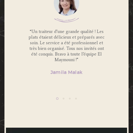
 Traiteur
“Un traiteur d’une grande qualité ! Les
“Nous av
os invités
plats étaient délicieux et préparés avec
Maymouni
x et
soin. Le service a été professionnel et
et c’é
s.
très bien organisé. Tous nos invités ont
Portions 
lité et
été conquis. Bravo à toute l’équipe El
et 
ecommande
Maymouni !”
n’hésiter
Jamila Malak