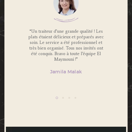
 Traiteur
“Un traiteur d’une grande qualité ! Les
“Nous av
os invités
plats étaient délicieux et préparés avec
Maymouni
x et
soin. Le service a été professionnel et
et c’é
s.
très bien organisé. Tous nos invités ont
Portions 
lité et
été conquis. Bravo à toute l’équipe El
et 
ecommande
Maymouni !”
n’hésiter
Jamila Malak