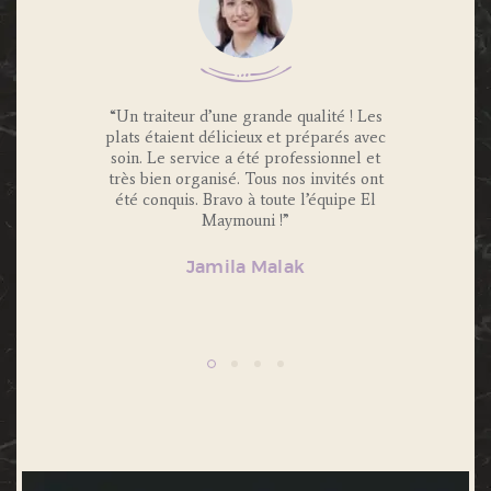
 Traiteur
“Un traiteur d’une grande qualité ! Les
“Nous av
os invités
plats étaient délicieux et préparés avec
Maymouni
x et
soin. Le service a été professionnel et
et c’é
s.
très bien organisé. Tous nos invités ont
Portions 
lité et
été conquis. Bravo à toute l’équipe El
et 
ecommande
Maymouni !”
n’hésiter
Jamila Malak