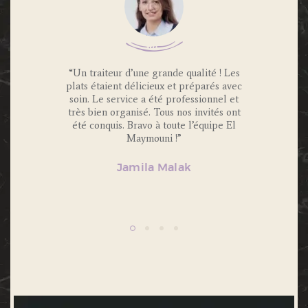
 Traiteur
“Un traiteur d’une grande qualité ! Les
“Nous av
os invités
plats étaient délicieux et préparés avec
Maymouni
x et
soin. Le service a été professionnel et
et c’é
s.
très bien organisé. Tous nos invités ont
Portions 
lité et
été conquis. Bravo à toute l’équipe El
et 
ecommande
Maymouni !”
n’hésiter
Jamila Malak