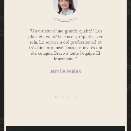
 Traiteur
“Un traiteur d’une grande qualité ! Les
“Nous av
os invités
plats étaient délicieux et préparés avec
Maymouni
x et
soin. Le service a été professionnel et
et c’é
s.
très bien organisé. Tous nos invités ont
Portions 
lité et
été conquis. Bravo à toute l’équipe El
et 
ecommande
Maymouni !”
n’hésiter
Jamila Malak