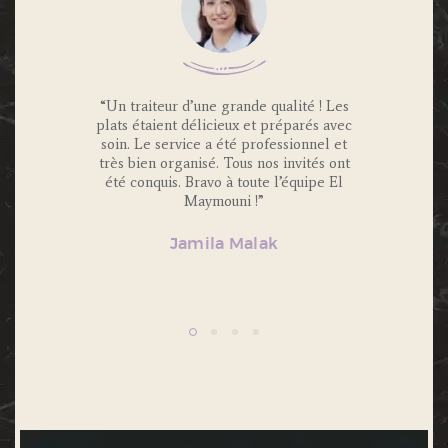
 Traiteur
“Un traiteur d’une grande qualité ! Les
“Nous av
os invités
plats étaient délicieux et préparés avec
Maymouni
x et
soin. Le service a été professionnel et
et c’é
s.
très bien organisé. Tous nos invités ont
Portions 
lité et
été conquis. Bravo à toute l’équipe El
et 
ecommande
Maymouni !”
n’hésiter
Jamila Malak