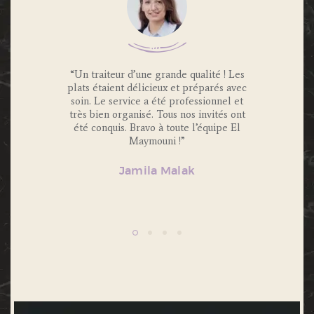
 Traiteur
“Un traiteur d’une grande qualité ! Les
“Nous av
os invités
plats étaient délicieux et préparés avec
Maymouni
x et
soin. Le service a été professionnel et
et c’é
s.
très bien organisé. Tous nos invités ont
Portions 
lité et
été conquis. Bravo à toute l’équipe El
et 
ecommande
Maymouni !”
n’hésiter
Jamila Malak