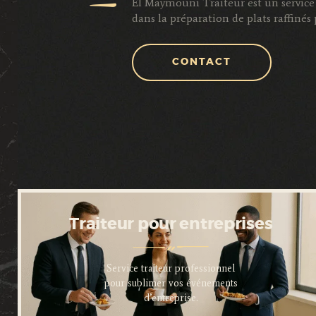
El Maymouni Traiteur est un service 
dans la préparation de plats raffiné
CONTACT
Traiteur pour entreprises
Service traiteur professionnel
pour sublimer vos événements
d’entreprise.