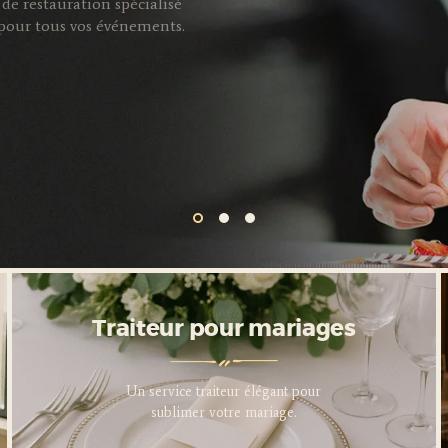
de restauration spécialisé
s pour tous vos événements.
Traiteur pour entreprises
Traiteur pour mariages
Service traiteur professionnel
Un service traiteur élégant pour
pour sublimer vos événements
sublimer votre mariage.
d’entreprise.