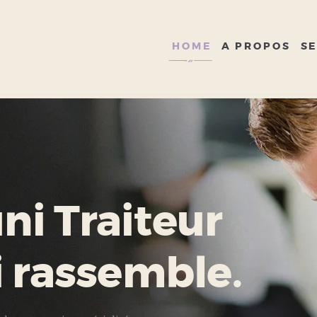
HOME
A PROPOS
HOME
A PROPOS
SE
SERVICES
GALERIE
CONTACT
i Traiteur
i rassemble.