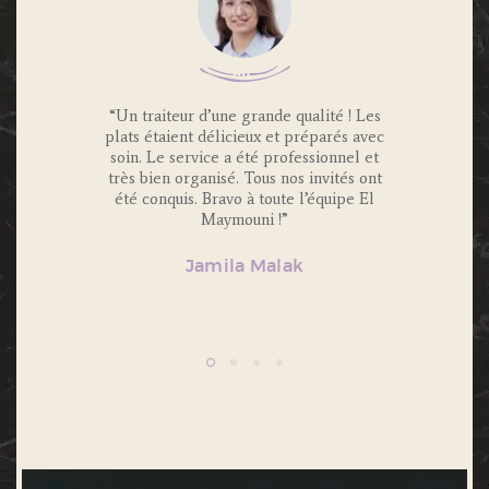
 Traiteur
“Un traiteur d’une grande qualité ! Les
“Nous av
os invités
plats étaient délicieux et préparés avec
Maymouni
x et
soin. Le service a été professionnel et
et c’é
s.
très bien organisé. Tous nos invités ont
Portions 
lité et
été conquis. Bravo à toute l’équipe El
et 
ecommande
Maymouni !”
n’hésiter
Jamila Malak