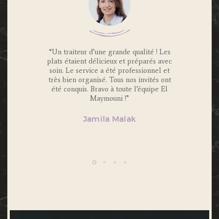
 Traiteur
“Un traiteur d’une grande qualité ! Les
“Nous av
os invités
plats étaient délicieux et préparés avec
Maymouni
x et
soin. Le service a été professionnel et
et c’é
s.
très bien organisé. Tous nos invités ont
Portions 
lité et
été conquis. Bravo à toute l’équipe El
et 
ecommande
Maymouni !”
n’hésiter
Jamila Malak