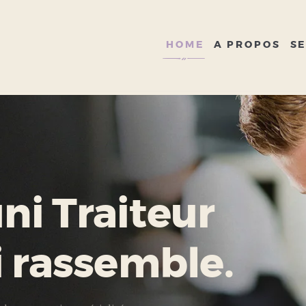
HOME
A PROPOS
HOME
A PROPOS
SE
SERVICES
GALERIE
CONTACT
i Traiteur
i rassemble.