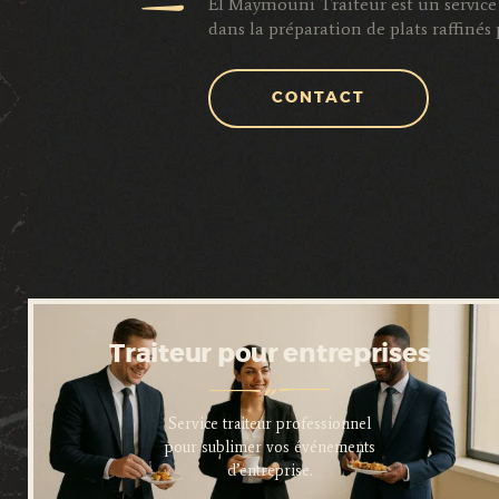
El Maymouni Traiteur est un service 
dans la préparation de plats raffiné
CONTACT
Traiteur pour entreprises
Service traiteur professionnel
pour sublimer vos événements
d’entreprise.