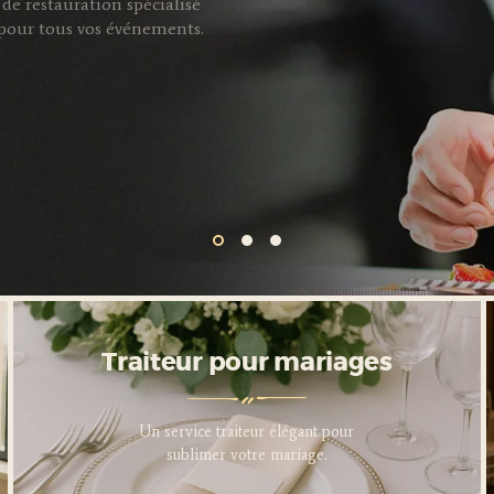
de restauration spécialisé
s pour tous vos événements.
Traiteur pour entreprises
Traiteur pour mariages
Service traiteur professionnel
Un service traiteur élégant pour
pour sublimer vos événements
sublimer votre mariage.
d’entreprise.