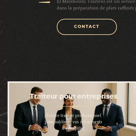
El Maymouni Traiteur est un service 
dans la préparation de plats raffiné
CONTACT
Traiteur pour entreprises
Service traiteur professionnel
pour sublimer vos événements
d’entreprise.