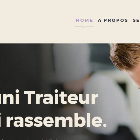
HOME
A PROPOS
HOME
A PROPOS
SE
SERVICES
GALERIE
CONTACT
i Traiteur
i rassemble.