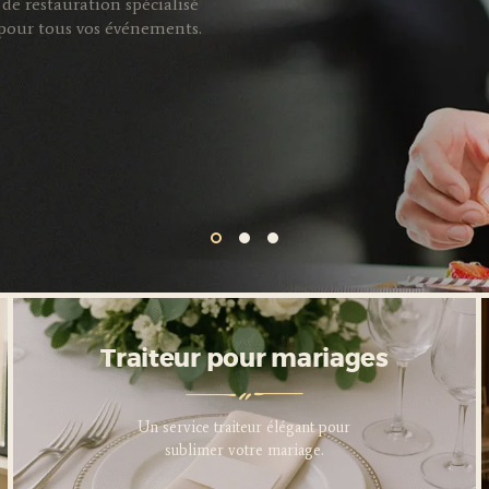
de restauration spécialisé
s pour tous vos événements.
Traiteur pour entreprises
Traiteur pour mariages
Service traiteur professionnel
Un service traiteur élégant pour
pour sublimer vos événements
sublimer votre mariage.
d’entreprise.