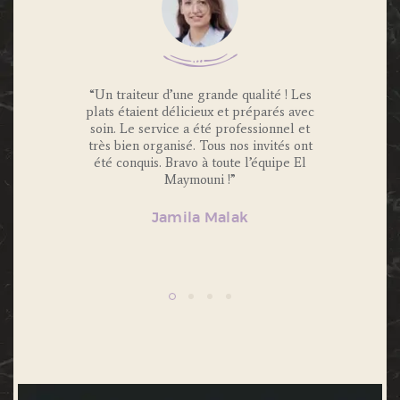
 Traiteur
“Un traiteur d’une grande qualité ! Les
“Nous av
os invités
plats étaient délicieux et préparés avec
Maymouni
x et
soin. Le service a été professionnel et
et c’é
s.
très bien organisé. Tous nos invités ont
Portions 
lité et
été conquis. Bravo à toute l’équipe El
et 
ecommande
Maymouni !”
n’hésiter
Jamila Malak