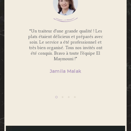
 Traiteur
“Un traiteur d’une grande qualité ! Les
“Nous av
os invités
plats étaient délicieux et préparés avec
Maymouni
x et
soin. Le service a été professionnel et
et c’é
s.
très bien organisé. Tous nos invités ont
Portions 
lité et
été conquis. Bravo à toute l’équipe El
et 
ecommande
Maymouni !”
n’hésiter
Jamila Malak