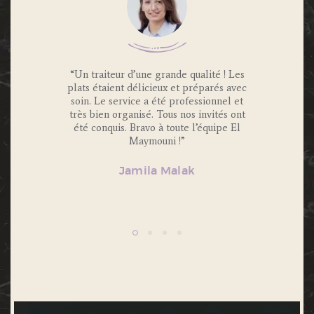
 Traiteur
“Un traiteur d’une grande qualité ! Les
“Nous av
os invités
plats étaient délicieux et préparés avec
Maymouni
x et
soin. Le service a été professionnel et
et c’é
s.
très bien organisé. Tous nos invités ont
Portions 
lité et
été conquis. Bravo à toute l’équipe El
et 
ecommande
Maymouni !”
n’hésiter
Jamila Malak