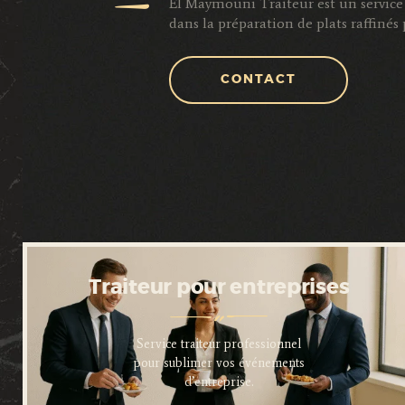
El Maymouni Traiteur est un service 
dans la préparation de plats raffiné
CONTACT
Traiteur pour entreprises
Service traiteur professionnel
pour sublimer vos événements
d’entreprise.