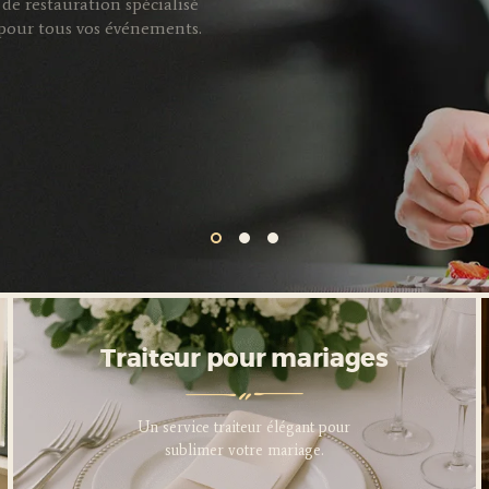
de restauration spécialisé
s pour tous vos événements.
Traiteur pour entreprises
Traiteur pour mariages
Service traiteur professionnel
Un service traiteur élégant pour
pour sublimer vos événements
sublimer votre mariage.
d’entreprise.