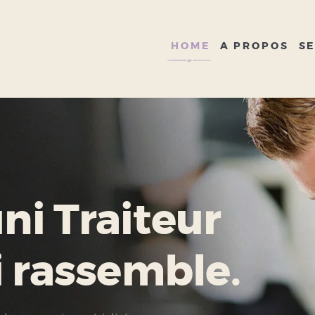
HOME
A PROPOS
HOME
A PROPOS
SE
SERVICES
GALERIE
CONTACT
i Traiteur
i rassemble.