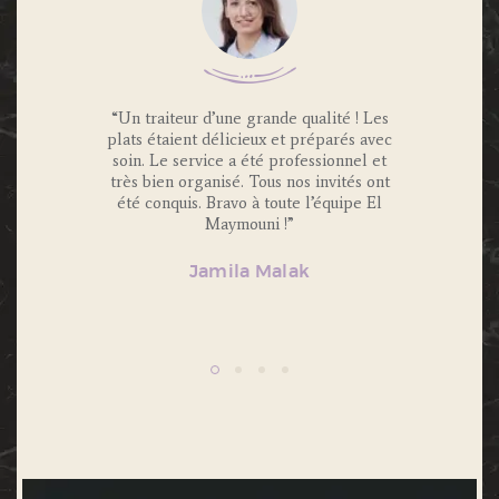
 Traiteur
“Un traiteur d’une grande qualité ! Les
“Nous av
os invités
plats étaient délicieux et préparés avec
Maymouni
x et
soin. Le service a été professionnel et
et c’é
s.
très bien organisé. Tous nos invités ont
Portions 
lité et
été conquis. Bravo à toute l’équipe El
et 
ecommande
Maymouni !”
n’hésiter
Jamila Malak