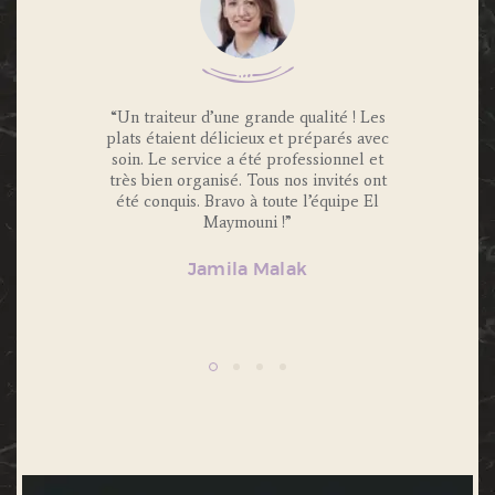
 Traiteur
“Un traiteur d’une grande qualité ! Les
“Nous av
os invités
plats étaient délicieux et préparés avec
Maymouni
x et
soin. Le service a été professionnel et
et c’é
s.
très bien organisé. Tous nos invités ont
Portions 
lité et
été conquis. Bravo à toute l’équipe El
et 
ecommande
Maymouni !”
n’hésiter
Jamila Malak